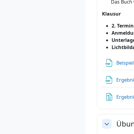
Das Buch 
Klausur
2. Termin
Anmeldu
Unterlag
Lichtbild
Beispie
Ergebni
Ergebni
Übun
Einklappen