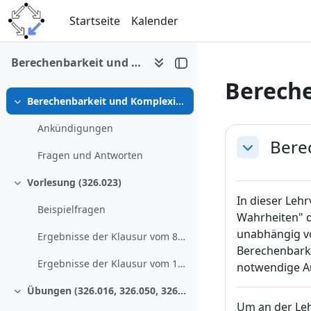
Zum Hauptinhalt
Startseite
Kalender
Berechenbarkeit und Komplexität (WS 2012/13)
Bereche
Berechenbarkeit und Komplexität (WS 2012/13)
Einklappen
Abschni
Ankündigungen
Bere
Einklappen
Fragen und Antworten
Vorlesung (326.023)
Einklappen
In dieser Leh
Beispielfragen
Wahrheiten" d
unabhängig vo
Ergebnisse der Klausur vom 8.2.2013
Berechenbarke
Ergebnisse der Klausur vom 11.4.2013
notwendige A
Übungen (326.016, 326.050, 326.004)
Einklappen
Um an der Leh