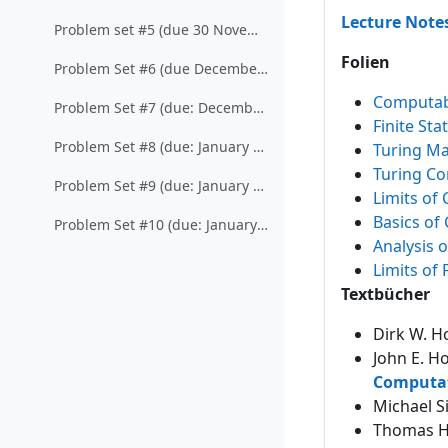
Lecture Note
Problem set #5 (due 30 November, 2012)
Folien
Problem Set #6 (due December 7, 2012)
Computabi
Problem Set #7 (due: December 14, 2012)
Finite St
Problem Set #8 (due: January 11, 2013)
Turing M
Turing C
Problem Set #9 (due: January 18, 2013)
Limits of
Basics of
Problem Set #10 (due: January 25, 2013)
Analysis 
Limits of F
Textbücher
Dirk W. H
John E. H
Computa
Michael S
Thomas H.