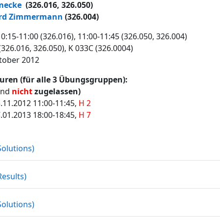
mecke
(326.016, 326.050)
rd Zimmermann
(326.004)
10:15-11:00 (326.016), 11:00-11:45 (326.050, 326.004)
326.016, 326.050), K 033C (326.0004)
tober 2012
ren (für alle 3 Übungsgruppen):
ind
nicht
zugelassen)
.11.2012 11:00-11:45,
H 2
.01.2013 18:00-18:45,
H 7
Datei
(Solutions)
Datei
Results)
Datei
(Solutions)