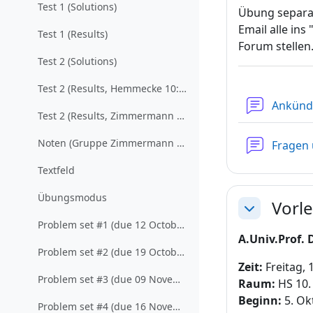
Test 1 (Solutions)
Übung separa
Email alle in
Test 1 (Results)
Forum stellen
Test 2 (Solutions)
Test 2 (Results, Hemmecke 10:00, 11:00)
Ankünd
Test 2 (Results, Zimmermann Freitag 11:00)
Noten (Gruppe Zimmermann Freitag 11 Uhr)
Fragen
Textfeld
Übungsmodus
Vorl
Einklappen
Problem set #1 (due 12 October, 2012)
A.Univ.Prof. 
Problem set #2 (due 19 October, 2012)
Zeit:
Freitag, 
Problem set #3 (due 09 November, 2012)
Raum:
HS 10.
Beginn:
5. Ok
Problem set #4 (due 16 November, 2012)