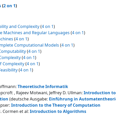
s
(
2 on 1
)
lity and Complexity
(
4 on 1
)
ate Machines and Regular Languages
(
4 on 1
)
achines
(
4 on 1
)
omplete Computational Models
(
4 on 1
)
 Computability
(
4 on 1
)
 Complexity
(
4 on 1
)
of Complexity
(
4 on 1
)
easibility
(
4 on 1
)
offmann:
Theoretische Informatik
opcroft
,
Rajeev Motwani
,
Jeffrey D. Ullman:
Introduction t
tion
(
deutsche Ausgabe:
Einführung in Automatentheori
ipser:
Introduction to the Theory of Computation
 Cormen et al:
Introduction to Algorithms