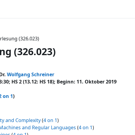
rlesung (326.023)
ng (326.023)
ttsübersicht
Dr.
Wolfgang Schreiner
3:30; HS 2 (13.12: HS 18); Beginn: 11. Oktober 2019
2 on 1
)
ty and Complexity
(
4 on 1
)
e Machines and Regular Languages
(
4 on 1
)
hines
(
4 on 1
)