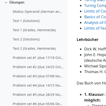
Übungen
Einklappen
Turing Com
Limits of Co
Modus Operandi (German and English)
Basics of C
Test 1 (Solutions)
Analysis of
Limits of Fea
Test 1 (Grades, Hemmecke)
Lehrbücher
Test 2 (Solutions)
Test 2 (Grades, Hemmecke)
Dirk W. Hof
John E. Hopc
Problem set #1 (due 17/18 October, 2019)
(
deutsche A
Michael Sip
Problem set #2 (due 24/25 October, 2019)
Thomas H. C
Problem set #3 (due 07/08 November, 2019)
Das Buch von Ho
Problem set #4 (due 14/15 November, 2019)
1. Klausur
Problem set #5 (due 28/29 November, 2019)
möglich:
Problem set #6 (due 05/06 December, 2019)
Dienstag