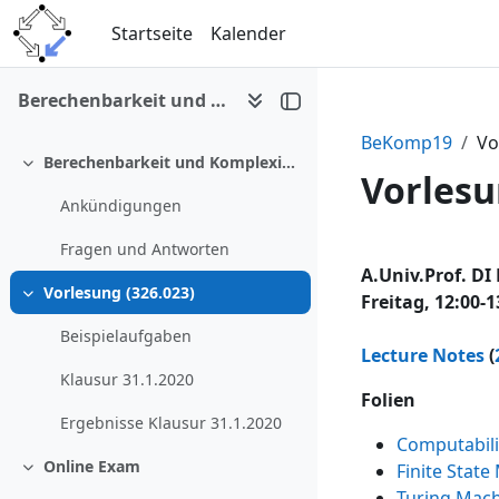
Zum Hauptinhalt
Startseite
Kalender
Berechenbarkeit und Komplexität (WS 2019/20)
BeKomp19
Vo
Berechenbarkeit und Komplexität (WS 2019/20)
Einklappen
Vorlesu
Ankündigungen
Fragen und Antworten
Abschni
A.Univ.Prof. DI 
Vorlesung (326.023)
Freitag, 12:00-1
Einklappen
Beispielaufgaben
Lecture Notes
(
Klausur 31.1.2020
Folien
Ergebnisse Klausur 31.1.2020
Computabili
Online Exam
Finite Stat
Einklappen
Turing Mac