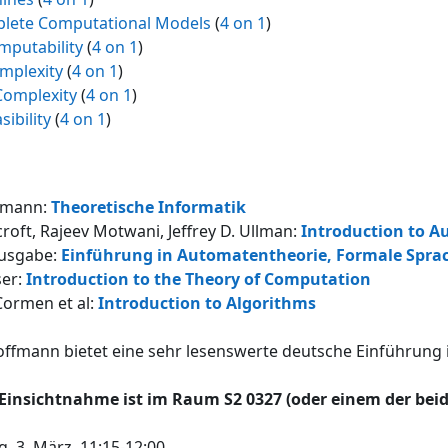
plete Computational Models
(
4 on 1
)
mputability
(
4 on 1
)
omplexity
(
4 on 1
)
 Complexity
(
4 on 1
)
sibility
(
4 on 1
)
fmann:
Theoretische Informatik
roft, Rajeev Motwani, Jeffrey D. Ullman:
Introduction to 
usgabe:
Einführung in Automatentheorie, Formale Spra
ser:
Introduction to the Theory of Computation
ormen et al:
Introduction to Algorithms
ffmann bietet eine sehr lesenswerte deutsche Einführung 
: Einsichtnahme ist im Raum S2 0327 (oder einem der b
, 3. März, 11:15-12:00