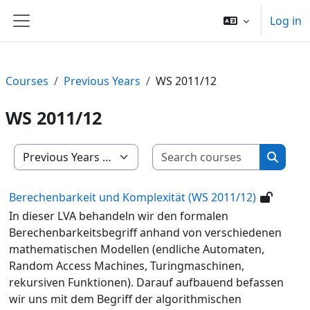
Skip to main content
Log in
Side panel
Courses
Previous Years
WS 2011/12
WS 2011/12
Search c
Course categories
Search
Berechenbarkeit und Komplexität (WS 2011/12)
In dieser LVA behandeln wir den formalen
Berechenbarkeitsbegriff anhand von verschiedenen
mathematischen Modellen (endliche Automaten,
Random Access Machines, Turingmaschinen,
rekursiven Funktionen). Darauf aufbauend befassen
wir uns mit dem Begriff der algorithmischen