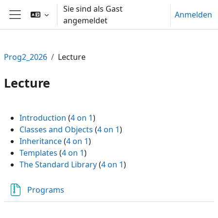
Zum Hauptinhalt
Sie sind als Gast
Anmelden
angemeldet
Website-Übersicht
Prog2_2026
Lecture
Lecture
Abschnittsübersicht
Introduction
(
4 on 1
)
Classes and Objects
(
4 on 1
)
Inheritance
(
4 on 1
)
Templates
(
4 on 1
)
The Standard Library
(
4 on 1
)
Datei
Programs