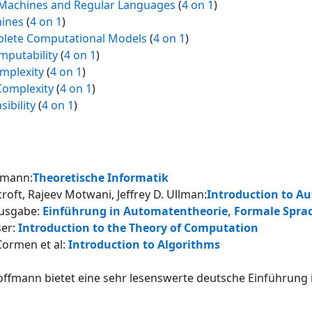
e Machines and Regular Languages
(
4 on 1
)
hines
(
4 on 1
)
plete Computational Models
(
4 on 1
)
mputability
(
4 on 1
)
omplexity
(
4 on 1
)
 Complexity
(
4 on 1
)
sibility
(
4 on 1
)
fmann:
Theoretische Informatik
croft
,
Rajeev Motwani
,
Jeffrey D. Ullman:
Introduction to A
usgabe:
Einführung in Automatentheorie, Formale Spra
ser:
Introduction to the Theory of Computation
ormen et al:
Introduction to Algorithms
ffmann bietet eine sehr lesenswerte deutsche Einführung 