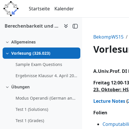
Zum Hauptinhalt
Startseite
Kalender
Berechenbarkeit und Komplexität (WS 2015/16)
BekompWS15
Allgemeines
Einklappen
Vorlesu
Vorlesung (326.023)
Einklappen
Sample Exam Questions
Abschni
A.Univ.Prof. DI 
Ergebnisse Klausur 4. April 2016
Freitag 12:00-1
Übungen
23. Oktober: HS
Einklappen
Modus Operandi (German and English)
Lecture Notes
(
Test 1 (Solutions)
Folien
Test 1 (Grades)
Computabili