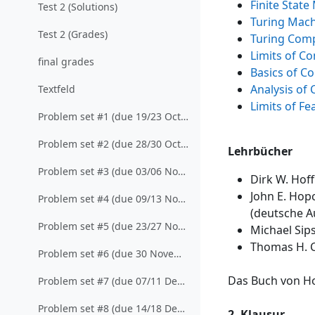
Finite Stat
Test 2 (Solutions)
Turing Mac
Test 2 (Grades)
Turing Com
Limits of Co
final grades
Basics of C
Analysis of
Textfeld
Limits of Fea
Problem set #1 (due 19/23 October, 2015)
Problem set #2 (due 28/30 October, 2015)
Lehrbücher
Problem set #3 (due 03/06 November, 2015)
Dirk W. Hof
John E. Hop
Problem set #4 (due 09/13 November, 2015)
(
deutsche A
Problem set #5 (due 23/27 November, 2015)
Michael Sip
Thomas H. C
Problem set #6 (due 30 November/04 December, 2015)
Das Buch von Ho
Problem set #7 (due 07/11 December, 2015)
Problem set #8 (due 14/18 December, 2015)
2. Klausur