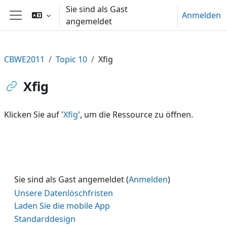
Zum Hauptinhalt
Sie sind als Gast
Anmelden
angemeldet
Website-Übersicht
CBWE2011
Topic 10
Xfig
Xfig
Klicken Sie auf '
Xfig
', um die Ressource zu öffnen.
Sie sind als Gast angemeldet (
Anmelden
)
Unsere Datenlöschfristen
Laden Sie die mobile App
Standarddesign