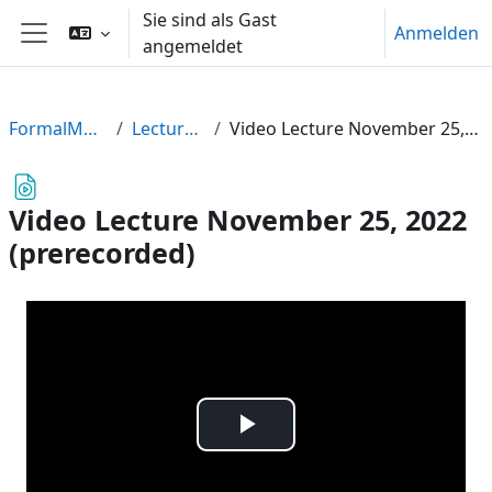
Zum Hauptinhalt
Sie sind als Gast
Anmelden
angemeldet
Website-Übersicht
FormalMethods22
Lecture Videos
Video Lecture November 25, 2022 (prerecorded)
Video Lecture November 25, 2022
(prerecorded)
Video