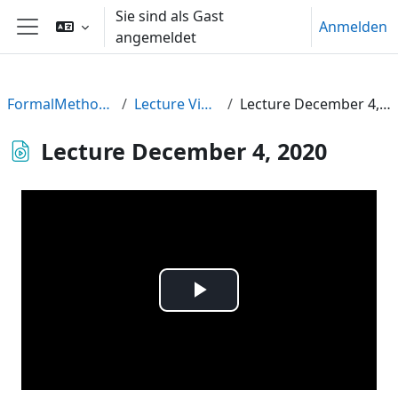
Zum Hauptinhalt
Sie sind als Gast
Anmelden
angemeldet
Website-Übersicht
FormalMethods20
Lecture Videos
Lecture December 4, 2020
Lecture December 4, 2020
Video
abspielen