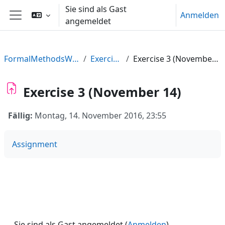
Zum Hauptinhalt
Sie sind als Gast
Anmelden
angemeldet
Website-Übersicht
FormalMethodsWS16
Exercises
Exercise 3 (November 14)
Exercise 3 (November 14)
Fällig:
Montag, 14. November 2016, 23:55
Assignment
Sie sind als Gast angemeldet (
Anmelden
)