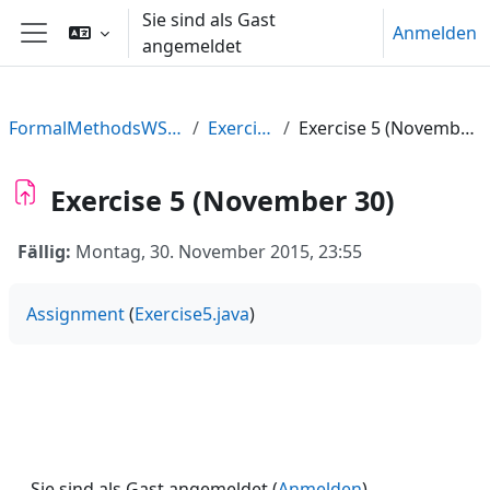
Zum Hauptinhalt
Sie sind als Gast
Anmelden
angemeldet
Website-Übersicht
FormalMethodsWS2015
Exercises
Exercise 5 (November 30)
Exercise 5 (November 30)
Fällig:
Montag, 30. November 2015, 23:55
Assignment
(
Exercise5.java
)
Sie sind als Gast angemeldet (
Anmelden
)