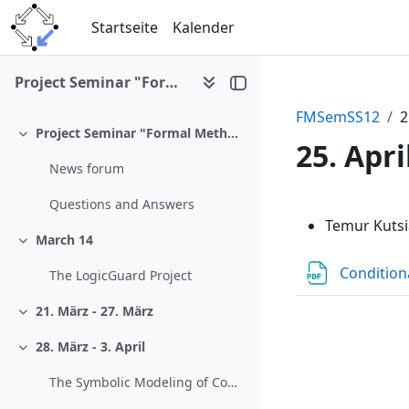
Zum Hauptinhalt
Startseite
Kalender
Project Seminar "Formal Methods II" (SS 2012)
FMSemSS12
2
Project Seminar "Formal Methods II (326.099,SS 2012)"
Einklappen
25. Apri
News forum
Questions and Answers
Abschni
Temur Kutsi
March 14
Einklappen
Condition
The LogicGuard Project
21. März - 27. März
Einklappen
28. März - 3. April
Einklappen
The Symbolic Modeling of Complex Functions with Usage of the Enlarging Technique