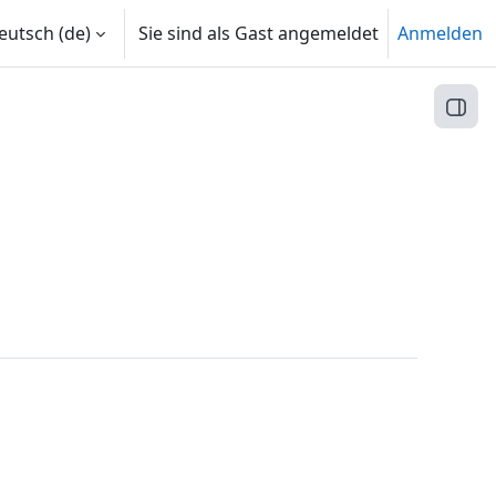
utsch ‎(de)‎
Sie sind als Gast angemeldet
Anmelden
Block