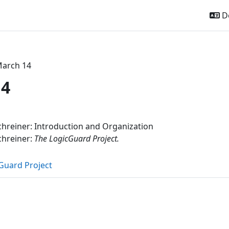
De
arch 14
14
ttsübersicht
hreiner: Introduction and Organization
chreiner:
The LogicGuard Project.
Datei
Guard Project