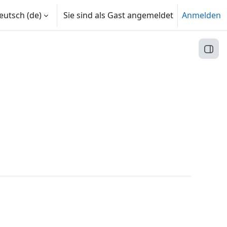
utsch ‎(de)‎
Sie sind als Gast angemeldet
Anmelden
Block