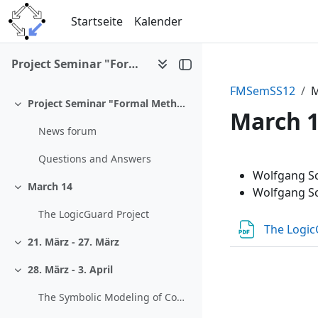
Zum Hauptinhalt
Startseite
Kalender
Project Seminar "Formal Methods II" (SS 2012)
FMSemSS12
M
Project Seminar "Formal Methods II (326.099,SS 2012)"
Einklappen
March 
News forum
Questions and Answers
Abschni
Wolfgang Sc
March 14
Wolfgang S
Einklappen
The LogicGuard Project
The Logic
21. März - 27. März
Einklappen
28. März - 3. April
Einklappen
The Symbolic Modeling of Complex Functions with Usage of the Enlarging Technique