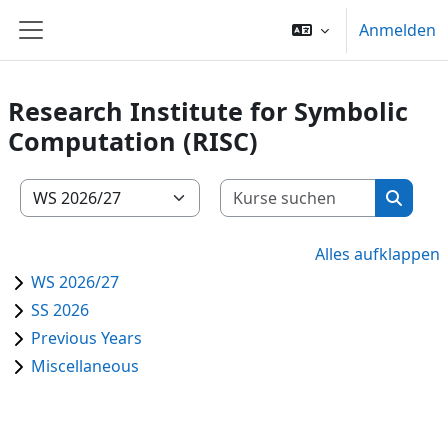
Zum Hauptinhalt
Anmelden
Website-Übersicht
Research Institute for Symbolic
Computation (RISC)
Kurse su
Kursbereiche
Kurse 
Alles aufklappen
WS 2026/27
SS 2026
Previous Years
Miscellaneous