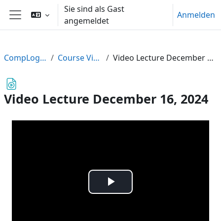
Zum Hauptinhalt
Sie sind als Gast
Anmelden
angemeldet
Website-Übersicht
CompLogic24
Course Videos
Video Lecture December 16, 2024
Video Lecture December 16, 2024
Video
abspielen