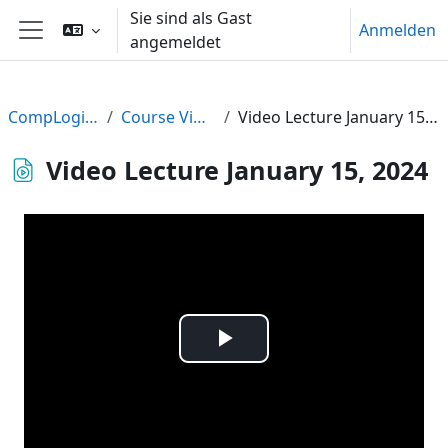
Zum Hauptinhalt
Sie sind als Gast
Anmelden
angemeldet
Website-Übersicht
CompLogic23
Course Videos
Video Lecture January 15, 2024
Video Lecture January 15, 2024
Video
abspielen