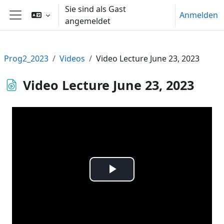
Zum Hauptinhalt
Sie sind als Gast
Anmelden
angemeldet
Website-Übersicht
Prog2_2023
Videos
Video Lecture June 23, 2023
Video Lecture June 23, 2023
Video
abspielen