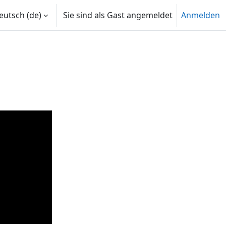
utsch ‎(de)‎
Sie sind als Gast angemeldet
Anmelden
len