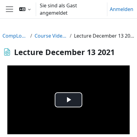
Zum Hauptinhalt
Sie sind als Gast
Anmelden
angemeldet
Website-Übersicht
CompLogic
Course Videos
Lecture December 13 2021
Lecture December 13 2021
Video
abspielen