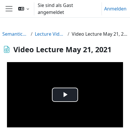
Zum Hauptinhalt
Sie sind als Gast
Anmelden
angemeldet
Website-Übersicht
Semantics21
Lecture Videos
Video Lecture May 21, 2021
Video Lecture May 21, 2021
Video
abspielen