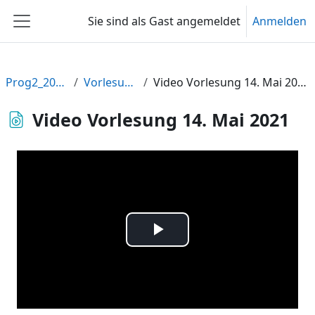
Zum Hauptinhalt
Sie sind als Gast angemeldet
Anmelden
Website-Übersicht
Prog2_2021
Vorlesung
Video Vorlesung 14. Mai 2021
Video Vorlesung 14. Mai 2021
Video
abspielen