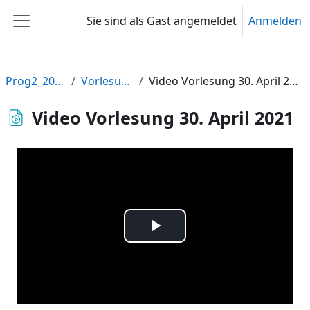
Zum Hauptinhalt
Sie sind als Gast angemeldet
Anmelden
Website-Übersicht
Prog2_2021
Vorlesung
Video Vorlesung 30. April 2021
Video Vorlesung 30. April 2021
Video
abspielen