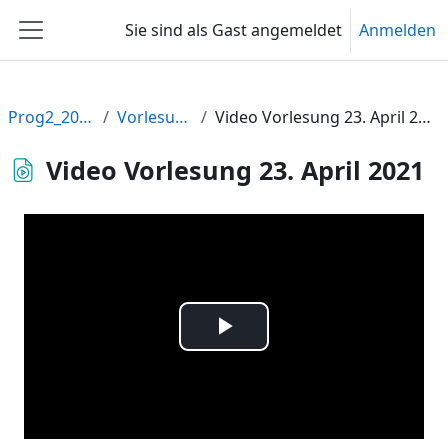
Zum Hauptinhalt
Sie sind als Gast angemeldet
Anmelden
Website-Übersicht
Prog2_2021
Vorlesung
Video Vorlesung 23. April 2021
Video Vorlesung 23. April 2021
Video
abspielen