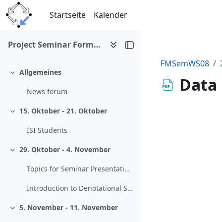
Zum Hauptinhalt
Startseite
Kalender
Project Seminar Formal Methods in Computer Science (WS 2008/09)
FMSemWS08
Allgemeines
Einklappen
Data
News forum
15. Oktober - 21. Oktober
Einklappen
ISI Students
29. Oktober - 4. November
Einklappen
Topics for Seminar Presentations
Introduction to Denotational Semantics
5. November - 11. November
Einklappen