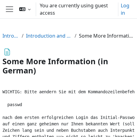
Skip to main content
You are currently using guest
Log
access
in
Side panel
IntroPar26
Introduction and Organization
Some More Information (in German)
Some More Information (in
German)
WICHTIG: Bitte aendern Sie mit dem Kommandozeilenbefehl

  passwd

nach dem ersten erfolgreichen Login das Initial-Passwor
auf einen ganz geheimen nur Ihnen bekannten Wert (sollt
Zeichen lang sein und neben Buchstaben auch Interpunkti
und Ziffern enthalten ==> nicht so leicht zu 'knacken')