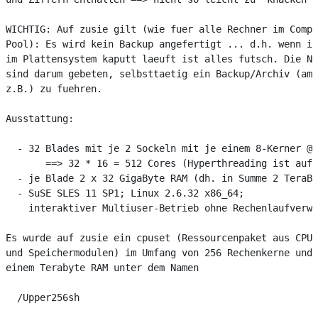
WICHTIG: Auf zusie gilt (wie fuer alle Rechner im Compu
Pool): Es wird kein Backup angefertigt ... d.h. wenn ir
im Plattensystem kaputt laeuft ist alles futsch. Die Nu
sind darum gebeten, selbsttaetig ein Backup/Archiv (am 
z.B.) zu fuehren.

Ausstattung:

  - 32 Blades mit je 2 Sockeln mit je einem 8-Kerner @ 
       ==> 32 * 16 = 512 Cores (Hyperthreading ist aufg
  - je Blade 2 x 32 GigaByte RAM (dh. in Summe 2 TeraBy
  - SuSE SLES 11 SP1; Linux 2.6.32 x86_64;

    interaktiver Multiuser-Betrieb ohne Rechenlaufverwa
Es wurde auf zusie ein cpuset (Ressourcenpaket aus CPU-
und Speichermodulen) im Umfang von 256 Rechenkerne und 
einem Terabyte RAM unter dem Namen

  /Upper256sh
