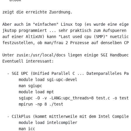
zeigt die erreichte Zuordnung.

Aber auch im "einfachen" Linux top (es wurde eine eigen
jkutop programmiert ... sehr praktisch zum Aufspueren v
auf einer AltixUV) kann "Last used cpu (SMP)" nuetzlich
festzustellen, ob man/frau 2 Prozesse auf denselben CPU
Unter zusie:/usr/local/docs liegen einige SGI Handbuech
Eventuell interessant:

  - SGI UPC (Unified Parallel C ... Datenparalleles Par
       module load sgi-upc-devel

       man sgiupc

       module load mpt

       sgiupc -O -v -LANG:upc_threads=8 test.c -o test

       mpirun -np 8 ./test

  - CilkPlus (kommt mittlerweile mit dem Intel Compiler
       module load intelcompiler

       man icc 
