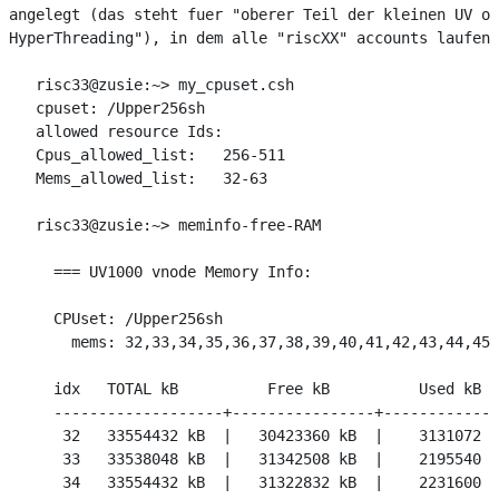
angelegt (das steht fuer "oberer Teil der kleinen UV oh
HyperThreading"), in dem alle "riscXX" accounts laufen:

   risc33@zusie:~> my_cpuset.csh 

   cpuset: /Upper256sh

   allowed resource Ids: 

   Cpus_allowed_list:	256-511

   Mems_allowed_list:	32-63

   risc33@zusie:~> meminfo-free-RAM

     === UV1000 vnode Memory Info:

     CPUset: /Upper256sh

       mems: 32,33,34,35,36,37,38,39,40,41,42,43,44,45,
     idx   TOTAL kB          Free kB          Used kB  
     -------------------+----------------+-------------
      32   33554432 kB  |   30423360 kB  |    3131072 k
      33   33538048 kB  |   31342508 kB  |    2195540 k
      34   33554432 kB  |   31322832 kB  |    2231600 k