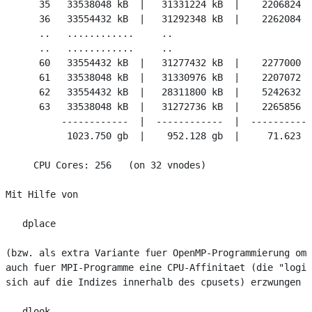
      35   33538048 kB  |   31331224 kB  |    2206824 k
      36   33554432 kB  |   31292348 kB  |    2262084 k
      ..   ............     ..

      ..   ............     ..

      60   33554432 kB  |   31277432 kB  |    2277000 k
      61   33538048 kB  |   31330976 kB  |    2207072 k
      62   33554432 kB  |   28311800 kB  |    5242632 k
      63   33538048 kB  |   31272736 kB  |    2265856 k
          ------------  |  ------------  |  -----------
           1023.750 gb  |    952.128 gb  |     71.623 g
     CPU Cores: 256   (on 32 vnodes)

Mit Hilfe von

   dplace

(bzw. als extra Variante fuer OpenMP-Programmierung omp
auch fuer MPI-Programme eine CPU-Affinitaet (die "logis
sich auf die Indizes innerhalb des cpusets) erzwungen w
   dlook
