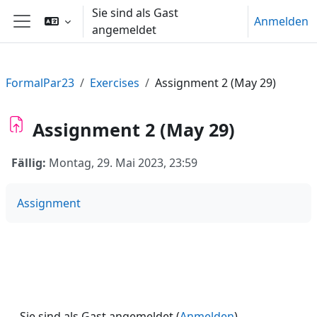
Zum Hauptinhalt
Sie sind als Gast
Anmelden
angemeldet
Website-Übersicht
FormalPar23
Exercises
Assignment 2 (May 29)
Assignment 2 (May 29)
Fällig:
Montag, 29. Mai 2023, 23:59
Assignment
Sie sind als Gast angemeldet (
Anmelden
)