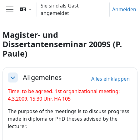
Zum Hauptinhalt
Sie sind als Gast
Anmelden
angemeldet
Website-Übersicht
Magister- und
Dissertantenseminar 2009S (P.
Paule)
Abschnittsübersicht
Allgemeines
Alles einklappen
Einklappen
Time: to be agreed. 1st organizational meeting:
4.3.2009, 15:30 Uhr, HA 105
The purpose of the meetings is to discuss progress
made in diploma or PhD theses advised by the
lecturer.