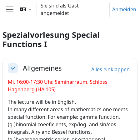
Zum Hauptinhalt
Sie sind als Gast
Anmelden
angemeldet
Website-Übersicht
Spezialvorlesung Special
Functions I
Abschnittsübersicht
Allgemeines
Alles einklappen
Einklappen
Mi, 16:00-17:30 Uhr,
Seminarraum, Schloss
Hagenberg (HA 105)
The lecture will be in English.
In many different areas of mathematics one meets
special function. For example: gamma function,
(q-)binomial coeeficients, exp/log- and sin/cos-
integrals, Airy and Bessel functions,
(q-)hypergeometric series, or orthogonal