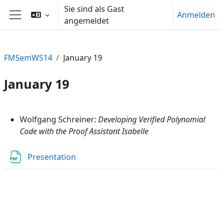
Zum Hauptinhalt
Sie sind als Gast
Anmelden
angemeldet
Website-Übersicht
FMSemWS14
January 19
January 19
Abschnittsübersicht
Wolfgang Schreiner:
Developing Verified Polynomial
Code with the Proof Assistant Isabelle
Datei
Presentation