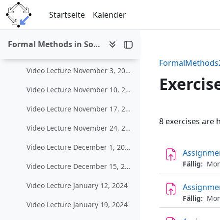
Zum Hauptinhalt
Video Lecture October 13, 2023
Startseite
Kalender
Video Lecture October 20, 2023
Formal Methods in Software Development (WS 2023/24)
Video Lecture October 27, 2023
FormalMethods
Video Lecture November 3, 2023
Exercis
Video Lecture November 10, 2023
Video Lecture November 17, 2023
Abschni
8 exercises are 
Video Lecture November 24, 2023
Video Lecture December 1, 2023
Assignmen
Fällig:
Mont
Video Lecture December 15, 2023
Video Lecture January 12, 2024
Assignmen
Fällig:
Mont
Video Lecture January 19, 2024