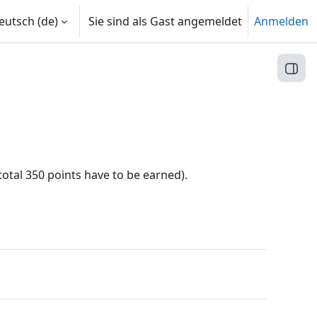
utsch ‎(de)‎
Sie sind als Gast angemeldet
Anmelden
Block
total 350 points have to be earned).