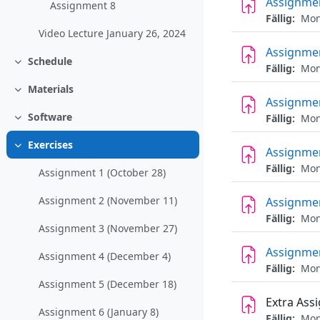
Assignmen
Assignment 8
Fällig:
Mont
Video Lecture January 26, 2024
Assignmen
Schedule
Einklappen
Fällig:
Mont
Materials
Einklappen
Assignmen
Software
Fällig:
Mont
Einklappen
Exercises
Assignmen
Einklappen
Fällig:
Mont
Assignment 1 (October 28)
Assignment 2 (November 11)
Assignmen
Fällig:
Mont
Assignment 3 (November 27)
Assignmen
Assignment 4 (December 4)
Fällig:
Mont
Assignment 5 (December 18)
Extra Ass
Assignment 6 (January 8)
Fällig:
Mont