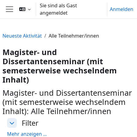
Zum Hauptinhalt
Sie sind als Gast
Anmelden
angemeldet
Website-Übersicht
Neueste Aktivität
Alle Teilnehmer/innen
Magister- und
Dissertantenseminar (mit
semesterweise wechselndem
Inhalt)
Magister- und Dissertantenseminar
(mit semesterweise wechselndem
Inhalt): Alle Teilnehmer/innen
Filter
Filter
Filter
Mehr anzeigen ...