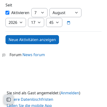
Seit
Seit
Tag
Monat
Aktivieren
Jahr
Stunde
Minute
Forum
News forum
Sie sind als Gast angemeldet (
Anmelden
)
Unsere Datenlöschfristen
Kursindex öffnen
Laden Sie die mobile App