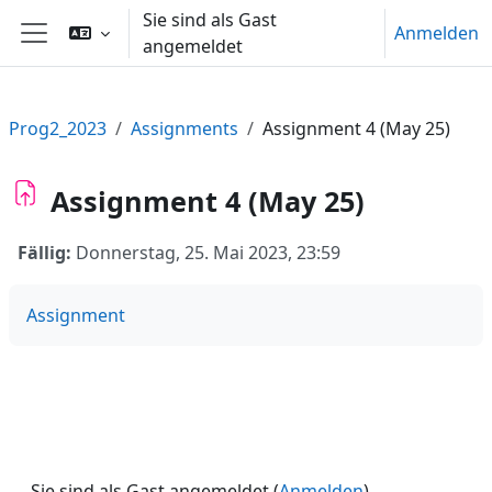
Zum Hauptinhalt
Sie sind als Gast
Anmelden
angemeldet
Website-Übersicht
Prog2_2023
Assignments
Assignment 4 (May 25)
Assignment 4 (May 25)
Fällig:
Donnerstag, 25. Mai 2023, 23:59
Assignment
Sie sind als Gast angemeldet (
Anmelden
)