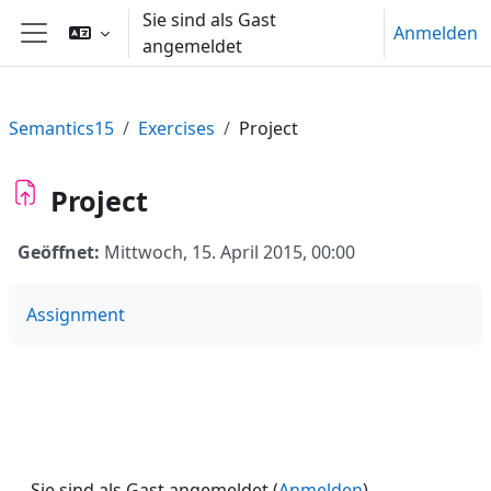
Zum Hauptinhalt
Sie sind als Gast
Anmelden
angemeldet
Website-Übersicht
Semantics15
Exercises
Project
Project
Geöffnet:
Mittwoch, 15. April 2015, 00:00
Assignment
Sie sind als Gast angemeldet (
Anmelden
)