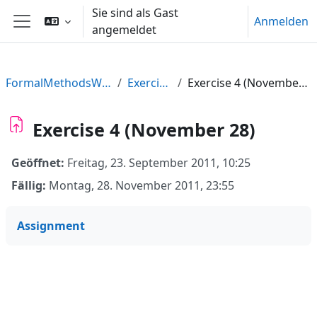
Zum Hauptinhalt
Sie sind als Gast
Anmelden
angemeldet
Website-Übersicht
FormalMethodsWS11
Exercises
Exercise 4 (November 28)
Exercise 4 (November 28)
Geöffnet:
Freitag, 23. September 2011, 10:25
Fällig:
Montag, 28. November 2011, 23:55
Assignment